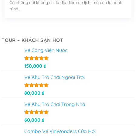
Có những nơi không chỉ là địa điểm du lịch, mà còn là hành
trình...
TOUR – KHÁCH SẠN HOT
Vé Công Viên Nước
Được xếp
150,000
₫
hạng
5
5
sao
Vé Khu Trò Chơi Ngoài Trời
Được xếp
80,000
₫
hạng
5
5
sao
Vé Khu Trò Chơi Trong Nhà
Được xếp
60,000
₫
hạng
5
5
sao
Combo Vé VinWonders Cửa Hội