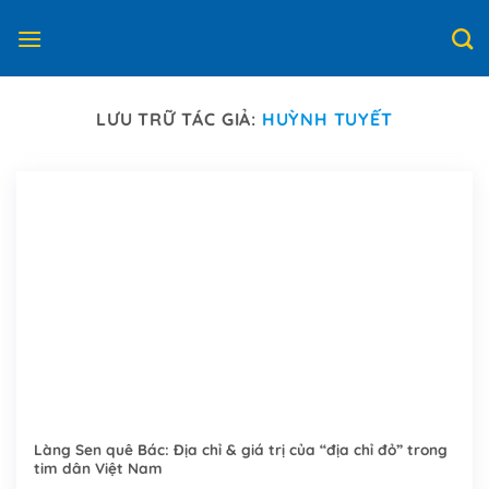
Bỏ
qua
nội
dung
LƯU TRỮ TÁC GIẢ:
HUỲNH TUYẾT
Làng Sen quê Bác: Địa chỉ & giá trị của “địa chỉ đỏ” trong
tim dân Việt Nam