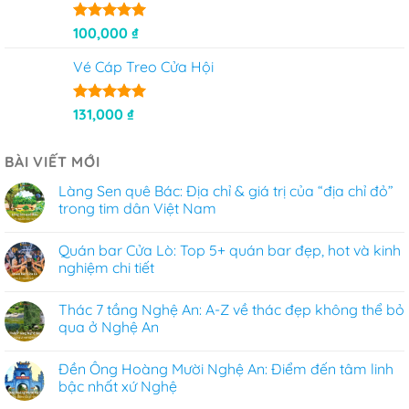
Được xếp
100,000
₫
hạng
5
5
sao
Vé Cáp Treo Cửa Hội
Được xếp
131,000
₫
hạng
5
5
sao
BÀI VIẾT MỚI
Làng Sen quê Bác: Địa chỉ & giá trị của “địa chỉ đỏ”
trong tim dân Việt Nam
Quán bar Cửa Lò: Top 5+ quán bar đẹp, hot và kinh
nghiệm chi tiết
Thác 7 tầng Nghệ An: A-Z về thác đẹp không thể bỏ
qua ở Nghệ An
Đền Ông Hoàng Mười Nghệ An: Điểm đến tâm linh
bậc nhất xứ Nghệ