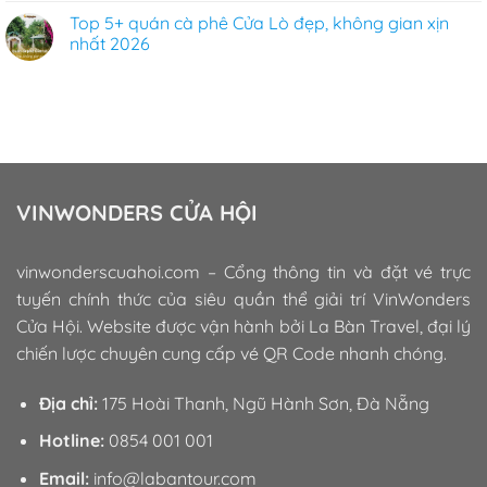
Top 5+ quán cà phê Cửa Lò đẹp, không gian xịn
nhất 2026
VINWONDERS CỬA HỘI
vinwonderscuahoi.com – Cổng thông tin và đặt vé trực
tuyến chính thức của siêu quần thể giải trí VinWonders
Cửa Hội. Website được vận hành bởi La Bàn Travel, đại lý
chiến lược chuyên cung cấp vé QR Code nhanh chóng.
Địa chỉ:
175 Hoài Thanh, Ngũ Hành Sơn, Đà Nẵng
Hotline:
0854 001 001
Email:
info@labantour.com