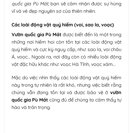
quốc gia Pù Mát
, bạn sẽ cảm nhận được sự hùng
vĩ và vẻ đẹp nguyên sơ của thiên nhiên.
Các loài động vật quý hiếm (voi, sao la, voọc)
Vườn quốc gia Pù Mát
được biết đến là một trong
những nơi hiếm hoi còn tồn tại các loài động vật
quý hiếm và cực kỳ nguy cấp, như: sao la, voi châu
Á, voọc… Ngoài ra, nơi đây còn có nhiều loài động
vật đặc hữu khác như: voọc Hà Tĩnh, voọc xám…
Mặc dù việc nhìn thấy các loài động vật quý hiếm
này trong tự nhiên là rất khó, nhưng việc biết rằng
chúng vẫn đang tồn tại và được bảo vệ ở
vườn
quốc gia Pù Mát
cũng đủ để chúng ta cảm thấy tự
hào và trân trọng.