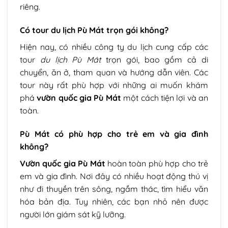
riêng.
Có tour du lịch Pù Mát trọn gói không?
Hiện nay, có nhiều công ty du lịch cung cấp các
tour
du lịch Pù Mát
trọn gói, bao gồm cả di
chuyển, ăn ở, tham quan và hướng dẫn viên. Các
tour này rất phù hợp với những ai muốn khám
phá
vườn quốc gia Pù Mát
một cách tiện lợi và an
toàn.
Pù Mát có phù hợp cho trẻ em và gia đình
không?
Vườn quốc gia Pù Mát
hoàn toàn phù hợp cho trẻ
em và gia đình. Nơi đây có nhiều hoạt động thú vị
như đi thuyền trên sông, ngắm thác, tìm hiểu văn
hóa bản địa. Tuy nhiên, các bạn nhỏ nên được
người lớn giám sát kỹ lưỡng.