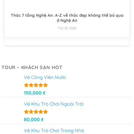
Thác 7 tầng Nghệ An: A-Z về thác đẹp không thể bỏ qua
ở Nghệ An
Th2 25, 2026
TOUR – KHÁCH SẠN HOT
Vé Công Viên Nước
Được xếp
150,000
₫
hạng
5
5
sao
Vé Khu Trò Chơi Ngoài Trời
Được xếp
80,000
₫
hạng
5
5
sao
Vé Khu Trò Chơi Trong Nhà