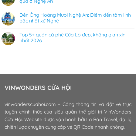
qua ở Nghệ An
Đền Ông Hoàng Mười Nghệ An: Điểm đến tâm linh
bậc nhất xứ Nghệ
Top 5+ quán cà phê Cửa Lò đẹp, không gian xịn
nhất 2026
VINWONDERS CỬA HỘI
vinwonderscuahoi.com – Cổng thông tin và đặt vé trực
tuyến chính thức của siêu quần thể giải trí VinWonders
Cửa Hội. Website được vận hành bởi La Bàn Travel, đại lý
chiến lược chuyên cung cấp vé QR Code nhanh chóng.