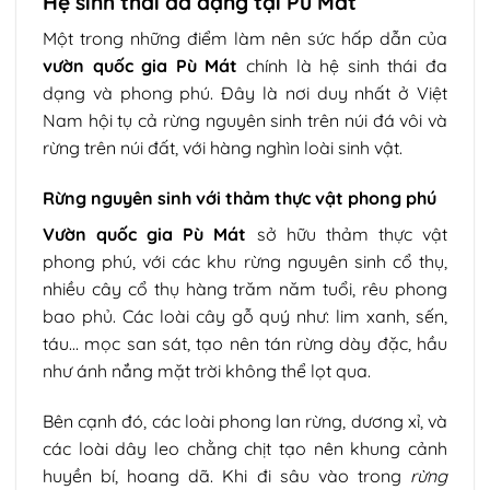
Hệ sinh thái đa dạng tại Pù Mát
Một trong những điểm làm nên sức hấp dẫn của
vườn quốc gia Pù Mát
chính là hệ sinh thái đa
dạng và phong phú. Đây là nơi duy nhất ở Việt
Nam hội tụ cả rừng nguyên sinh trên núi đá vôi và
rừng trên núi đất, với hàng nghìn loài sinh vật.
Rừng nguyên sinh với thảm thực vật phong phú
Vườn quốc gia Pù Mát
sở hữu thảm thực vật
phong phú, với các khu rừng nguyên sinh cổ thụ,
nhiều cây cổ thụ hàng trăm năm tuổi, rêu phong
bao phủ. Các loài cây gỗ quý như: lim xanh, sến,
táu… mọc san sát, tạo nên tán rừng dày đặc, hầu
như ánh nắng mặt trời không thể lọt qua.
Bên cạnh đó, các loài phong lan rừng, dương xỉ, và
các loài dây leo chằng chịt tạo nên khung cảnh
huyền bí, hoang dã. Khi đi sâu vào trong
rừng