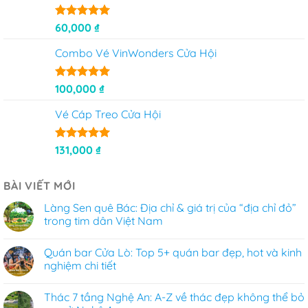
Được xếp
60,000
₫
hạng
5
5
sao
Combo Vé VinWonders Cửa Hội
Được xếp
100,000
₫
hạng
5
5
sao
Vé Cáp Treo Cửa Hội
Được xếp
131,000
₫
hạng
5
5
sao
BÀI VIẾT MỚI
Làng Sen quê Bác: Địa chỉ & giá trị của “địa chỉ đỏ”
trong tim dân Việt Nam
Quán bar Cửa Lò: Top 5+ quán bar đẹp, hot và kinh
nghiệm chi tiết
Thác 7 tầng Nghệ An: A-Z về thác đẹp không thể bỏ