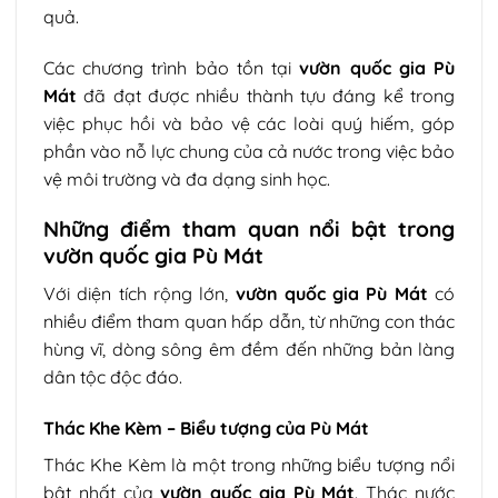
quả.
Các chương trình bảo tồn tại
vườn quốc gia Pù
Mát
đã đạt được nhiều thành tựu đáng kể trong
việc phục hồi và bảo vệ các loài quý hiếm, góp
phần vào nỗ lực chung của cả nước trong việc bảo
vệ môi trường và đa dạng sinh học.
Những điểm tham quan nổi bật trong
vườn quốc gia Pù Mát
Với diện tích rộng lớn,
vườn quốc gia Pù Mát
có
nhiều điểm tham quan hấp dẫn, từ những con thác
hùng vĩ, dòng sông êm đềm đến những bản làng
dân tộc độc đáo.
Thác Khe Kèm – Biểu tượng của Pù Mát
Thác Khe Kèm là một trong những biểu tượng nổi
bật nhất của
vườn quốc gia Pù Mát
. Thác nước