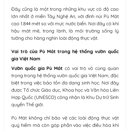
Đây cũng là một trong những khu vực có độ cao
lớn nhất ở miền Tây Nghệ An, với đỉnh núi Pù Mát
cao 1.844 mét so với mực nước biển. Nơi đây có khí
hậu mát mẻ, trong lành, là môi trường sống lý
tưởng cho hàng nghìn loài động thực vật.
Vai trò của Pù Mát trong hệ thống vườn quốc
gia Việt Nam
Vườn quốc gia Pù Mát
có vai trò vô cùng quan
trọng trong hệ thống vườn quốc gia Việt Nam, đặc
biệt trong việc bảo tồn đa dạng sinh học. Nơi đây
được Tổ chức Giáo dục, Khoa học và Văn hóa Liên
Hợp Quốc (UNESCO) công nhận là Khu Dự trữ Sinh
quyển Thế giới.
Pù Mát không chỉ bảo vệ các loài động thực vật
quý hiếm mà còn góp phần vào việc điều hòa khí