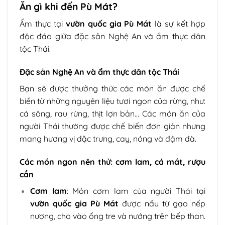
Ăn gì khi đến Pù Mát?
Ẩm thực tại
vườn quốc gia Pù Mát
là sự kết hợp
độc đáo giữa đặc sản Nghệ An và ẩm thực dân
tộc Thái.
Đặc sản Nghệ An và ẩm thực dân tộc Thái
Bạn sẽ được thưởng thức các món ăn được chế
biến từ những nguyên liệu tươi ngon của rừng, như:
cá sông, rau rừng, thịt lợn bản… Các món ăn của
người Thái thường được chế biến đơn giản nhưng
mang hương vị đặc trưng, cay, nóng và đậm đà.
Các món ngon nên thử: cơm lam, cá mát, rượu
cần
Cơm lam
: Món cơm lam của người Thái tại
vườn quốc gia Pù Mát
được nấu từ gạo nếp
nương, cho vào ống tre và nướng trên bếp than.