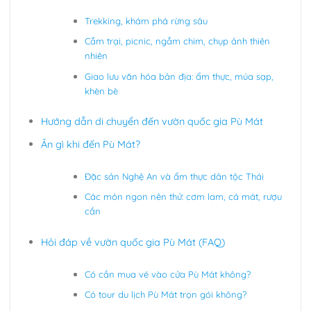
Trekking, khám phá rừng sâu
Cắm trại, picnic, ngắm chim, chụp ảnh thiên
nhiên
Giao lưu văn hóa bản địa: ẩm thực, múa sạp,
khèn bè
Hướng dẫn di chuyển đến vườn quốc gia Pù Mát
Ăn gì khi đến Pù Mát?
Đặc sản Nghệ An và ẩm thực dân tộc Thái
Các món ngon nên thử: cơm lam, cá mát, rượu
cần
Hỏi đáp về vườn quốc gia Pù Mát (FAQ)
Có cần mua vé vào cửa Pù Mát không?
Có tour du lịch Pù Mát trọn gói không?