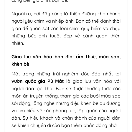
cúng bên gia đình, bạn bè.
Ngoài ra, nơi đây cũng là thiên đường cho những
người yêu chim và nhiếp ảnh. Bạn có thể dành thời
gian để quan sát các loài chim quý hiếm và chụp
những bức ảnh tuyệt đẹp về cảnh quan thiên
nhiên.
Giao lưu văn hóa bản địa: ẩm thực, múa sạp,
khèn bè
Một trong những trải nghiệm độc đáo nhất tại
vườn quốc gia Pù Mát
là giao lưu văn hóa với
người dân tộc Thái. Bạn sẽ được thưởng thức các
món ăn truyền thống, tham gia các buổi múa sạp
sôi động, lắng nghe những điệu khèn bè du dương
và tìm hiểu về các phong tục, tập quán của người
dân. Sự hiếu khách và chân thành của người dân
sẽ khiến chuyến đi của bạn thêm phần đáng nhớ.