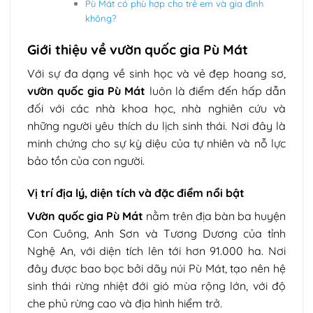
Pù Mát có phù hợp cho trẻ em và gia đình
không?
Giới thiệu về vườn quốc gia Pù Mát
Với sự đa dạng về sinh học và vẻ đẹp hoang sơ,
vườn quốc gia Pù Mát
luôn là điểm đến hấp dẫn
đối với các nhà khoa học, nhà nghiên cứu và
những người yêu thích du lịch sinh thái. Nơi đây là
minh chứng cho sự kỳ diệu của tự nhiên và nỗ lực
bảo tồn của con người.
Vị trí địa lý, diện tích và đặc điểm nổi bật
Vườn quốc gia Pù Mát
nằm trên địa bàn ba huyện
Con Cuông, Anh Sơn và Tương Dương của tỉnh
Nghệ An, với diện tích lên tới hơn 91.000 ha. Nơi
đây được bao bọc bởi dãy núi Pù Mát, tạo nên hệ
sinh thái rừng nhiệt đới gió mùa rộng lớn, với độ
che phủ rừng cao và địa hình hiểm trở.